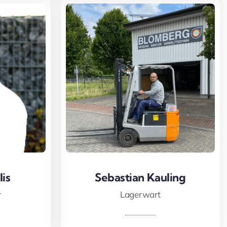
is
is
Sebastian Kauling
Sebastian Kauling
r
Lagerwart