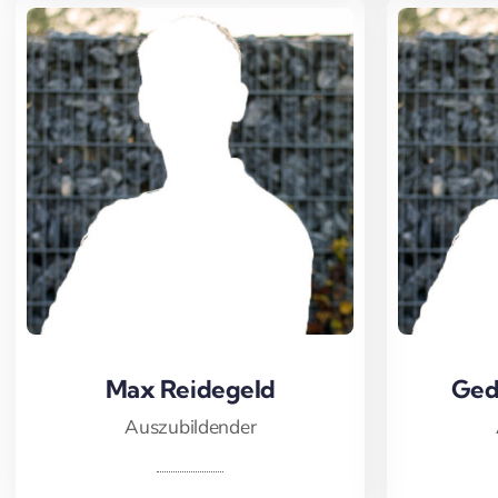
Max Reidegeld
Max Reidegeld
Ged
Ged
Auszubildender