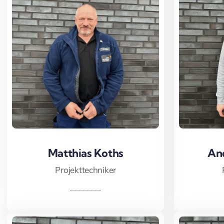
Matthias Koths
Matthias Koths
An
An
Projekttechniker