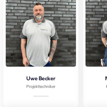
Uwe Becker
Uwe Becker
M
Projekttechniker