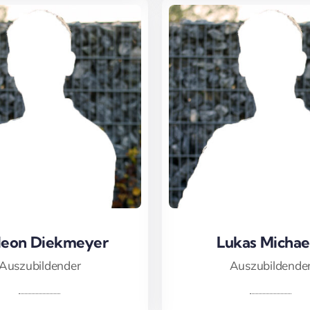
eon Diekmeyer
eon Diekmeyer
Lukas Michael
Lukas Michael
Auszubildender
Auszubildende