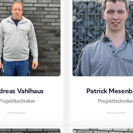
dreas Vahlhaus
dreas Vahlhaus
Patrick Mesenb
Patrick Mesenb
Projekttechniker
Projekttechnike