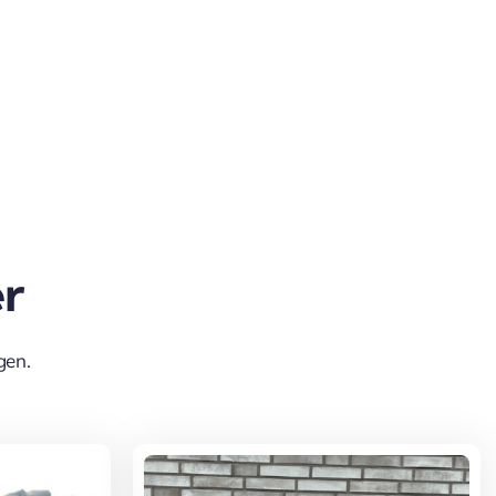
02554 902910
r
gen.