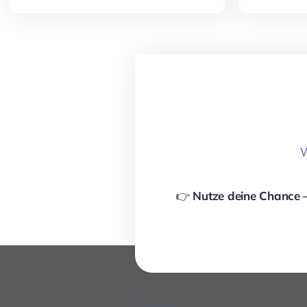
W
👉
Nutze deine Chance –