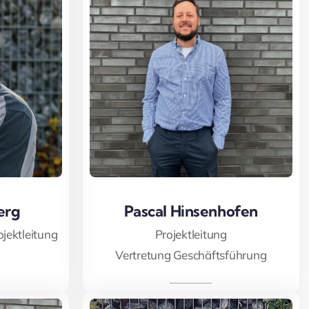
erg
erg
Pascal Hinsenhofen
Pascal Hinsenhofen
jektleitung
Projektleitung
Vertretung Geschäftsführung