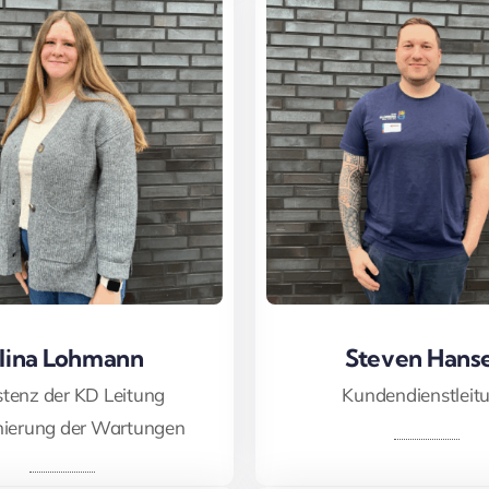
lina Lohmann
lina Lohmann
Steven Hans
Steven Hans
stenz der KD Leitung
Kundendienstleit
nierung der Wartungen