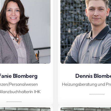
fanie Blomberg
fanie Blomberg
Dennis Blomb
Dennis Blomb
nzen/Personalwesen
Heizungsberatung und Pro
Bilanzbuchhalterin IHK