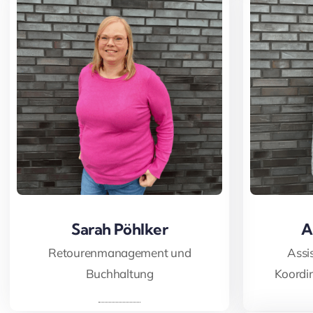
Sarah Pöhlker
Sarah Pöhlker
A
A
Retourenmanagement und
Assi
Buchhaltung
Koordi