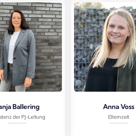
anja Ballering
anja Ballering
Anna Voss
Anna Voss
stenz der PJ-Leitung
Elternzeit