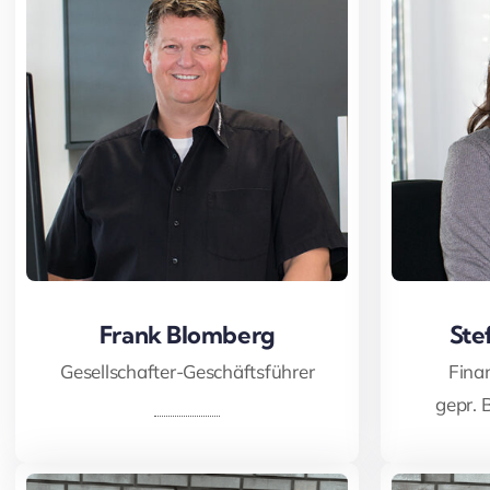
Frank Blomberg
Frank Blomberg
Ste
Ste
Gesellschafter-Geschäftsführer
Fina
gepr. 