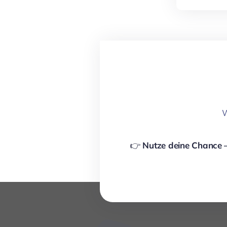
W
👉
Nutze deine Chance –