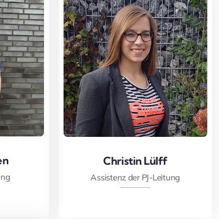
en
en
Christin Lülff
Christin Lülff
ung
Assistenz der PJ-Leitung