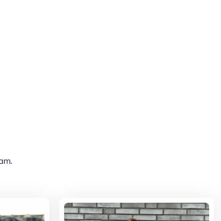
02554 902910
eam.