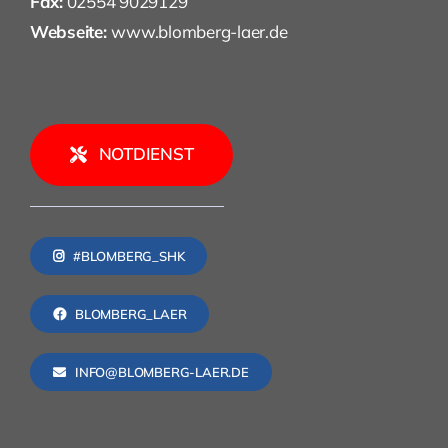
Fax:
02554 9029129
Webseite:
www.blomberg-laer.de
NOTDIENST
#BLOMBERG_SHK
BLOMBERG_LAER
INFO@BLOMBERG-LAER.DE