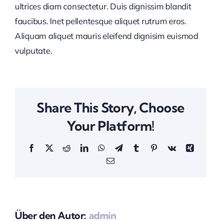
ultrices diam consectetur. Duis dignissim blandit
faucibus. Inet pellentesque aliquet rutrum eros.
Aliquam aliquet mauris eleifend dignisim euismod
vulputate.
Share This Story, Choose
Your Platform!
Facebook
X
Reddit
LinkedIn
WhatsApp
Telegram
Tumblr
Pinterest
Vk
Xing
E-
Mail
Über den Autor:
admin